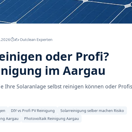
.2026
⏱
✍️ Outclean Experten
reinigen oder Profi?
inigung im Aargau
ie Ihre Solaranlage selbst reinigen können oder Profis
gen
DIY vs Profi PV Reinigung
Solarreinigung selber machen Risiko
gung Aargau
Photovoltaik Reinigung Aargau