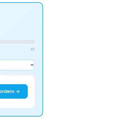
40
fordern →