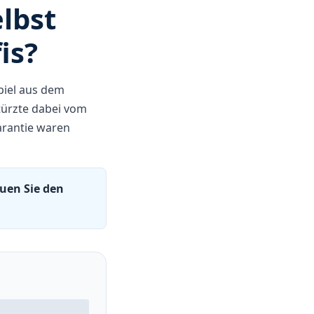
lbst
is?
piel aus dem
stürzte dabei vom
arantie waren
auen Sie den