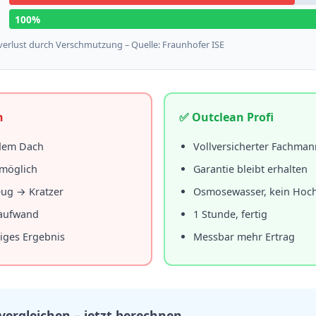
100%
sverlust durch Verschmutzung – Quelle: Fraunhofer ISE
n
✅ Outclean Profi
 dem Dach
Vollversicherter Fachman
 möglich
Garantie bleibt erhalten
eug → Kratzer
Osmosewasser, kein Hoc
taufwand
1 Stunde, fertig
iges Ergebnis
Messbar mehr Ertrag
 vergleichen – jetzt berechnen