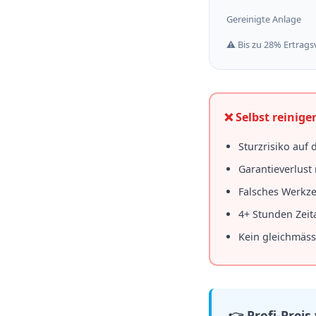
Gereinigte Anlage
⚠️ Bis zu 28% Ertrag
❌ Selbst reinige
Sturzrisiko auf
Garantieverlust
Falsches Werkz
4+ Stunden Zei
Kein gleichmäss
👉 Profi-Preis