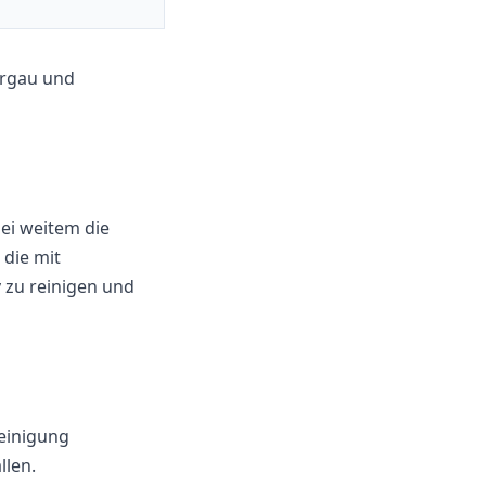
argau und
ei weitem die
 die mit
 zu reinigen und
einigung
llen.