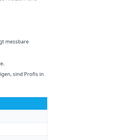
ngt messbare
e.
en, sind Profis in
i