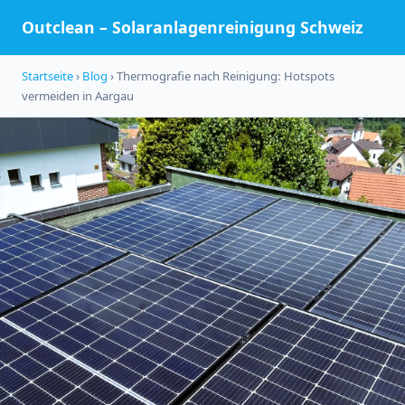
Outclean – Solaranlagenreinigung Schweiz
Startseite
›
Blog
› Thermografie nach Reinigung: Hotspots
vermeiden in Aargau