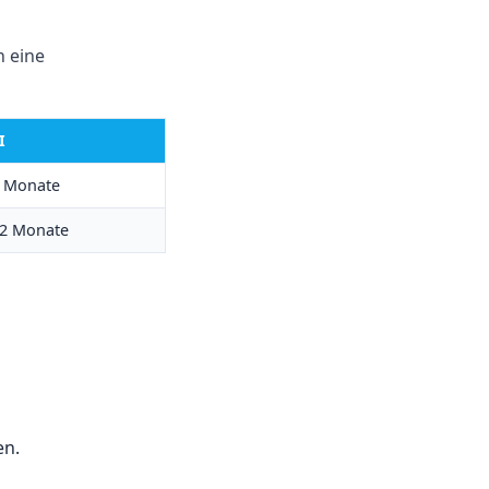
n eine
I
6 Monate
12 Monate
en.