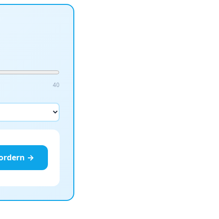
40
fordern →