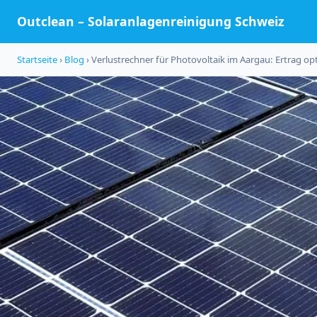
Outclean – Solaranlagenreinigung Schweiz
Startseite
›
Blog
› Verlustrechner für Photovoltaik im Aargau: Ertrag op