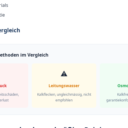
ials
tie
rgleich
ethoden im Vergleich
⚠️
uck
Leitungswasser
Osmo
eitsschäden,
Kalkflecken, ungleichmässig, nicht
Kalkfr
erlust
empfohlen
garantiekonfo