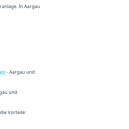
aranlage. In Aargau
eam
- Aargau und
rgau und
ie Vorteile: