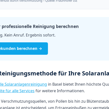
sverlust durch Verschmutzung – Quelle: Fraunhofer ISE
ür professionelle Reinigung berechnen
. Kein Anruf. Ergebnis sofort.
 Sekunden berechnen →
 Reinigungsmethode für Ihre Solaranl
lle Solaranlagenreinigung
in Basel bietet Ihnen höchste Qua
ite für alle Services
für weitere Informationen.
ele Verschmutzungsquellen, von Pollen bis hin zu Blütenstau
aranlage ist entscheidend, um Ertragseinbußen zu vermeide