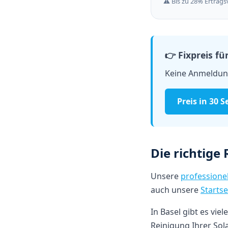
⚠️ Bis zu 28% Ertrag
👉 Fixpreis f
Keine Anmeldung
Preis in 30
Die richtige
Unsere
professione
auch unsere
Startse
In Basel gibt es vi
Reinigung Ihrer Sol