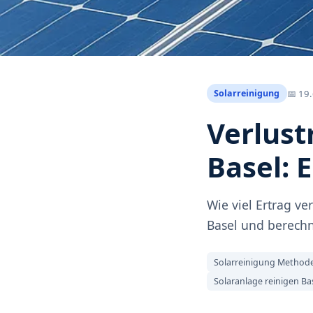
📅
19
Solarreinigung
Verlust
Basel: 
Wie viel Ertrag ve
Basel und berechn
Solarreinigung Method
Solaranlage reinigen Ba