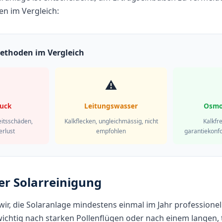
n im Vergleich:
ethoden im Vergleich
⚠️
uck
Leitungswasser
Osmo
eitsschäden,
Kalkflecken, ungleichmässig, nicht
Kalkfr
erlust
empfohlen
garantiekonfo
er Solarreinigung
ir, die Solaranlage mindestens einmal im Jahr professionell
wichtig nach starken Pollenflügen oder nach einem langen