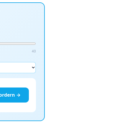
40
fordern →