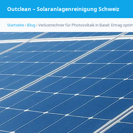
Outclean – Solaranlagenreinigung Schweiz
Startseite
›
Blog
› Verlustrechner für Photovoltaik in Basel: Ertrag opti