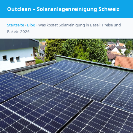
Outclean – Solaranlagenreinigung Schweiz
Startseite
›
Blog
› Was kostet Solarreinigung in Basel? Preise und
Pakete 2026