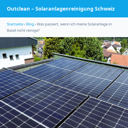
Outclean – Solaranlagenreinigung Schweiz
Startseite
›
Blog
› Was passiert, wenn ich meine Solaranlage in
Basel nicht reinige?